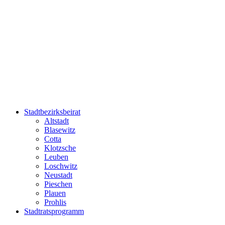
Zum
Inhalt
wechseln
Stadtbezirksbeirat
Altstadt
Blasewitz
Cotta
Klotzsche
Leuben
Loschwitz
Neustadt
Pieschen
Plauen
Prohlis
Stadtratsprogramm